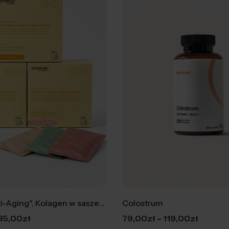
For Skin Anti-Aging°, Kolagen w saszetkach
Colostrum
–
35,00
zł
79,00
zł
119,00
zł