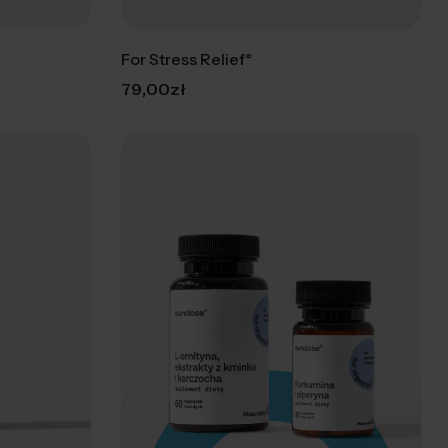
For Stress Relief°
79,00
zł