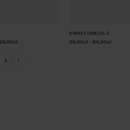
a
KWASY OMEGA-3
–
24,00
zł
29,00
zł
64,00
zł
3