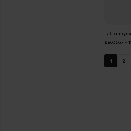
Laktoferyn
–
69,00
zł
1
1
2