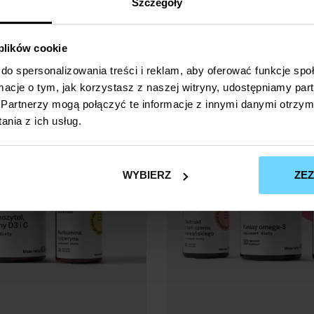
ZESTAW PREZENTOWY RÓŻOWY Z KOLAGENEM I KAMIENIEM GUA SHA
Szczegóły
149,00
zł
 plików cookie
do spersonalizowania treści i reklam, aby oferować funkcje sp
ormacje o tym, jak korzystasz z naszej witryny, udostępniamy p
Partnerzy mogą połączyć te informacje z innymi danymi otrzym
nia z ich usług.
WYBIERZ
ZE