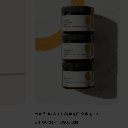
For Skin Anti-Aging°, Kolagen
–
64,00
zł
109,00
zł