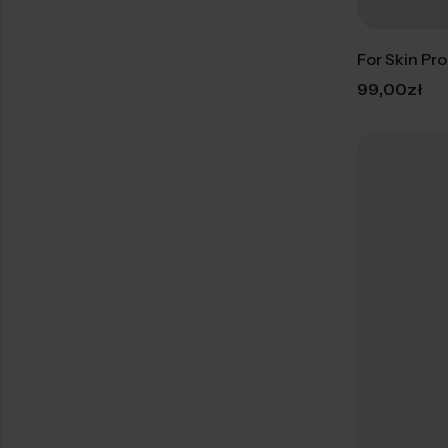
For Skin Pr
99,00
zł