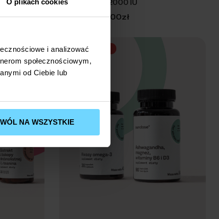
ZESTAW PREZENTOWY ZIELONY Z KOLAGENEM I KAMIENIEM GUA SHA
Witamina D3 2000 IU
O plikach cookies
–
29,00
zł
44,00
zł
ołecznościowe i analizować
BESTSELLER
artnerom społecznościowym,
anymi od Ciebie lub
ZWÓL NA WSZYSTKIE