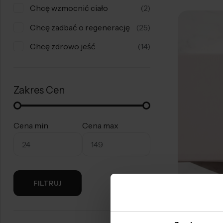
Chcę wzmocnić ciało
(2)
Chcę zadbać o regenerację
(25)
Chcę zdrowo jeść
(14)
Zakres Cen
Cena min
Cena max
FILTRUJ