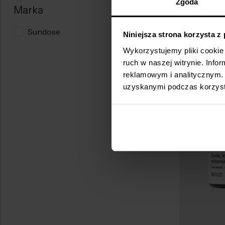
Zgoda
Marka
149,00
zł
Sundose
(32)
Niniejsza strona korzysta z
Wykorzystujemy pliki cookie 
ruch w naszej witrynie. Inf
reklamowym i analitycznym. 
uzyskanymi podczas korzysta