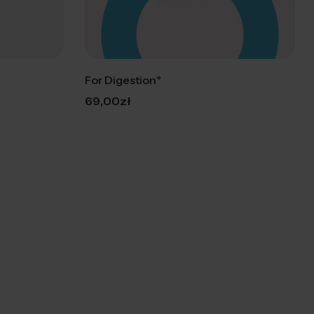
For Digestion°
69,00
zł