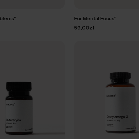
oblems°
For Mental Focus°
59,00
zł