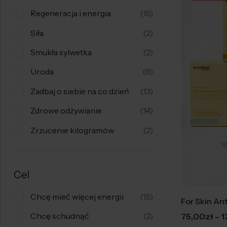
Regeneracja i energia
(15)
Siła
(2)
Smukła sylwetka
(2)
Uroda
(6)
Zadbaj o siebie na co dzień
(13)
Zdrowe odżywianie
(14)
Zrzucenie kilogramów
(2)
Cel
Chcę mieć więcej energii
(15)
Chcę schudnąć
(2)
–
75,00
zł
1