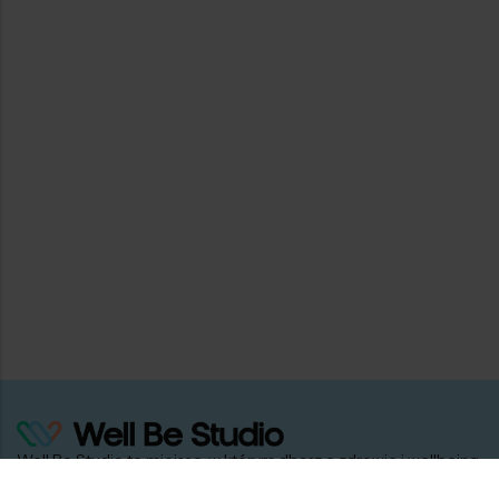
Well Be Studio to miejsce, w którym dbasz o zdrowie i wellbeing
holistycznie — dzięki programom, treningom, przepisom i