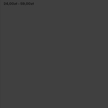
–
24,00
zł
59,00
zł