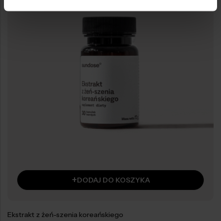
+
DODAJ DO KOSZYKA
Ekstrakt z żeń-szenia koreańskiego