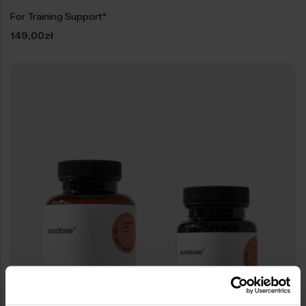
For Training Support°
149,00
zł