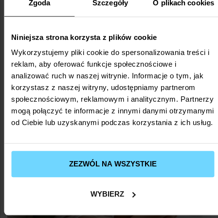
Zgoda
Szczegóły
O plikach cookies
Niniejsza strona korzysta z plików cookie
Wykorzystujemy pliki cookie do spersonalizowania treści i
Zdrowie
reklam, aby oferować funkcje społecznościowe i
Bezpieczeństwo suplementacji – jak
analizować ruch w naszej witrynie. Informacje o tym, jak
świadomie wybierać i stosować?
korzystasz z naszej witryny, udostępniamy partnerom
przez
Paulina
lis 5, 2025
społecznościowym, reklamowym i analitycznym. Partnerzy
mogą połączyć te informacje z innymi danymi otrzymanymi
od Ciebie lub uzyskanymi podczas korzystania z ich usług.
ZEZWÓL NA WSZYSTKIE
WYBIERZ