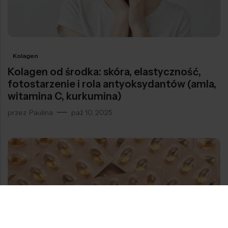
Kolagen
Kolagen od środka: skóra, elastyczność,
fotostarzenie i rola antyoksydantów (amla,
witamina C, kurkumina)
przez
Paulina
paź 10, 2025