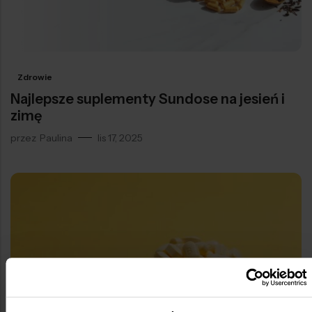
Zdrowie
Najlepsze suplementy Sundose na jesień i
zimę
przez
Paulina
lis 17, 2025