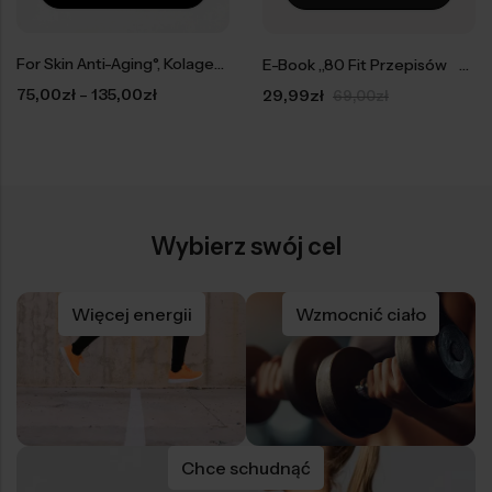
For Skin Anti-Aging°, Kolagen w saszetkach
E-Book „80 Fit Przepisów w 5 Kalorycznościach”
–
75,00
zł
135,00
zł
29,99
zł
69,00
zł
Wybierz swój cel
Więcej energii
Wzmocnić ciało
Chce schudnąć