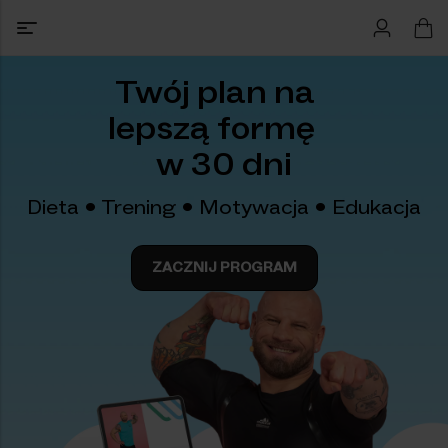
Bestseller, który
pokochały
tysiące kobiet
oje wsparcie w dbaniu
rowy i promienny wygląd
SPRAWDŹ OFERTĘ