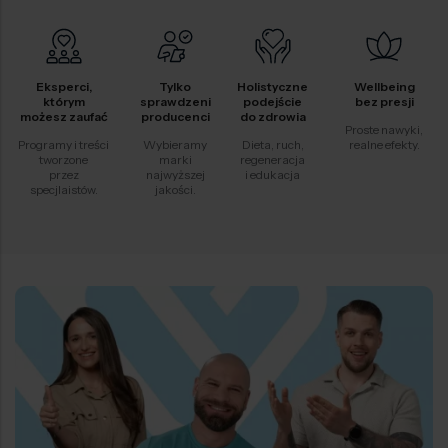
Eksperci,
Tylko
Holistyczne
Wellbeing
którym
sprawdzeni
podejście
bez presji
możesz zaufać
producenci
do zdrowia
Proste nawyki,
Programy i treści
Wybieramy
Dieta, ruch,
realne efekty.
tworzone
marki
regeneracja
przez
najwyższej
i edukacja
specjlaistów.
jakości.