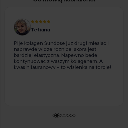
Agata
Dziękuję za codzienną dawkę motywacji
na grupie i za program, który świetnie w
moim przypadku sprawdził się jako
motywator dobrych zmian 😁 Idziemy po
więcej 💪