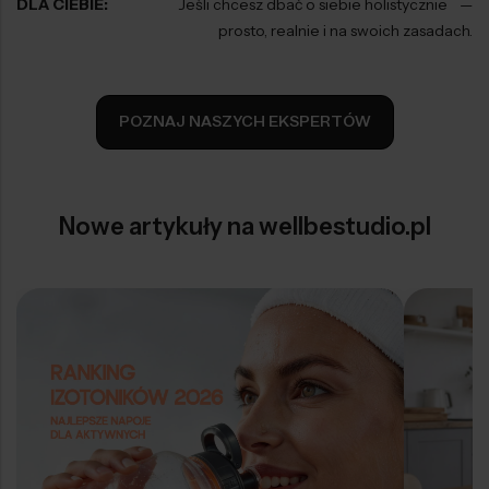
DLA CIEBIE:
Jeśli chcesz dbać o siebie holistycznie —
prosto, realnie i na swoich zasadach.
POZNAJ NASZYCH EKSPERTÓW
Nowe artykuły na wellbestudio.pl