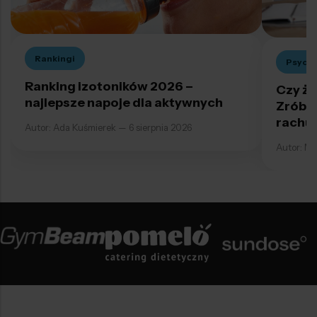
Rankingi
Psych
Ranking izotoników 2026 –
Czy ży
najlepsze napoje dla aktywnych
Zrób t
rachu
Autor: Ada Kuśmierek — 6 sierpnia 2026
Autor: Mo