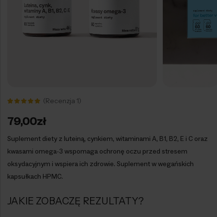
(Recenzja
1
)
Oceniony
1
5.00
na 5
79,00
zł
na
podstawie
oceny
Suplement diety z luteiną, cynkiem, witaminami A, B1, B2, E i C oraz
klienta
kwasami omega-3 wspomaga ochronę oczu przed stresem
oksydacyjnym i wspiera ich zdrowie. Suplement w wegańskich
kapsułkach HPMC.
JAKIE ZOBACZĘ REZULTATY?