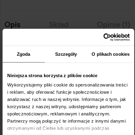
Opis
Skład
Opinie (1)
Miej na oku zdrowie wzroku! Specjalnie
dobrane składniki, które wspierają zdrowie
Zgoda
Szczegóły
O plikach cookies
oczu zmęczonych wielogodzinnym
patrzeniem w ekrany.
Niniejsza strona korzysta z plików cookie
Luteina
Wykorzystujemy pliki cookie do spersonalizowania treści
i reklam, aby oferować funkcje społecznościowe i
Luteina, naturalnie występująca w superżywności jak
analizować ruch w naszej witrynie. Informacje o tym, jak
jarmuż lub szpinak, wykazuje silne działanie
korzystasz z naszej witryny, udostępniamy partnerom
antyoksydacyjne *. W formule For Better Vision° jej
społecznościowym, reklamowym i analitycznym.
źródłem jest ekstrakt z kwiatów aksamitki,
Partnerzy mogą połączyć te informacje z innymi danymi
standaryzowany pod kątem właściwej ilości substancji
otrzymanymi od Ciebie lub uzyskanymi podczas
czynnej.