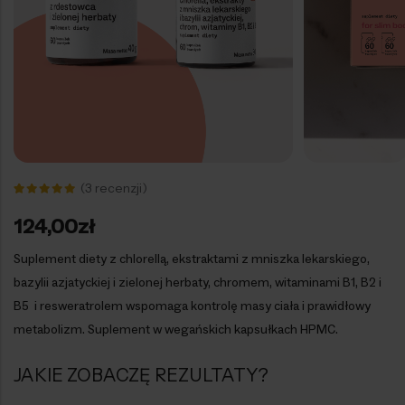
(
3
recenzji)
Oceniony
3
5.00
na 5
124,00
zł
na
podstawie
ocen
Suplement diety z chlorellą, ekstraktami z mniszka lekarskiego,
klientów
bazylii azjatyckiej i zielonej herbaty, chromem, witaminami B1, B2 i
B5 i resweratrolem wspomaga kontrolę masy ciała i prawidłowy
metabolizm. Suplement w wegańskich kapsułkach HPMC.
JAKIE ZOBACZĘ REZULTATY?