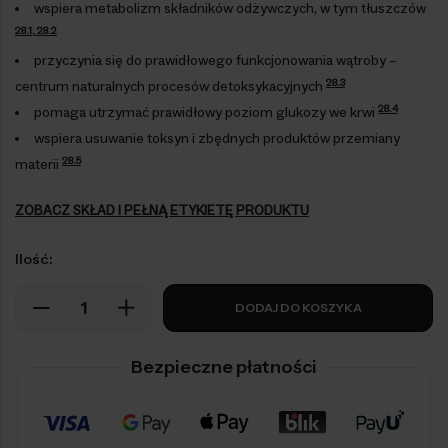
wspiera metabolizm składników odżywczych, w tym tłuszczów
28.1, 28.2
przyczynia się do prawidłowego funkcjonowania wątroby –
28.3
centrum naturalnych procesów detoksykacyjnych
28.4
pomaga utrzymać prawidłowy poziom glukozy we krwi
wspiera usuwanie toksyn i zbędnych produktów przemiany
28.5
materii
ZOBACZ SKŁAD I PEŁNĄ ETYKIETĘ PRODUKTU
Ilość:
DODAJ DO KOSZYKA
Bezpieczne płatności