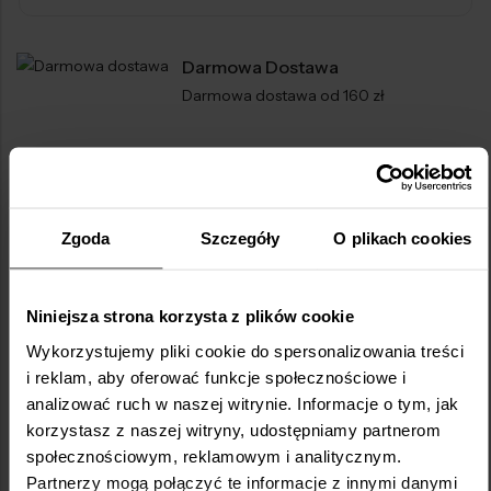
Darmowa Dostawa
Darmowa dostawa od 160 zł
Opis
Skład
Opinie (3)
Zgoda
Szczegóły
O plikach cookies
Kształtuj ciało marzeń! Specjalnie dobrane
składniki, żeby wspierać kontrolę masy ciała.
Niniejsza strona korzysta z plików cookie
Wykorzystujemy pliki cookie do spersonalizowania treści
Chlorella
i reklam, aby oferować funkcje społecznościowe i
Chlorella to alga słodkowodna, zaliczana do super
analizować ruch w naszej witrynie. Informacje o tym, jak
foods m.in. ze względu na swoje właściwości
korzystasz z naszej witryny, udostępniamy partnerom
wspierania detoksykacji organizmu *. Wykazuje
społecznościowym, reklamowym i analitycznym.
zdolność pochłaniania toksyn i ich usuwania **,
Partnerzy mogą połączyć te informacje z innymi danymi
ponieważ wspiera pracę kluczowych narządów