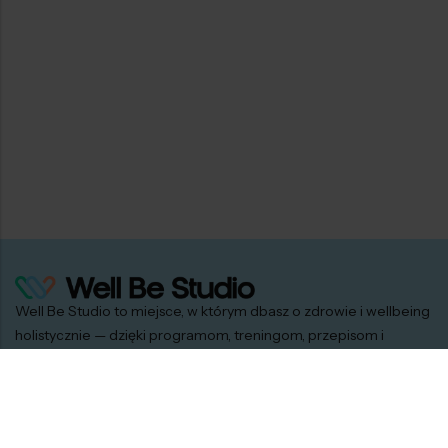
karmiące powinny skonsultować się z lekarzem przed
rozpoczęciem stosowania. Nadmierne spożycie może
mieć efekt przeczyszczający. Nie należy spożywać,
jeśli tego samego dnia spożywasz inne produkty
zawierające zieloną herbatę. Niniejszy produkt nie
powinien być spożywany przez kobiety w ciąży lub
kobiety karmiące piersią oraz dzieci w wieku poniżej 18
lat. Nie należy spożywać na czczo.
Well Be Studio to miejsce, w którym dbasz o zdrowie i wellbeing
Bez konserwantów
Bez sztucznych
holistycznie — dzięki programom, treningom, przepisom i
barwników
sprawdzonym produktom.
SKLEP