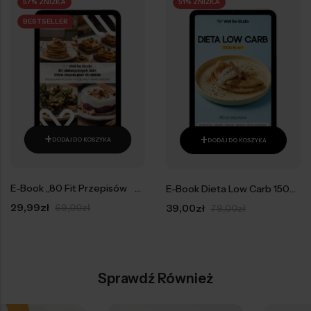
57% ZNIŻKA
51% ZNIŻKA
BESTSELLER
+
+
DODAJ DO KOSZYKA
DODAJ DO KOSZYKA
E-Book „80 Fit Przepisów w 5 Kalorycznościach”
E-Book Dieta Low Carb 1500 kcal
29,99
zł
69,00
zł
39,00
zł
79,00
zł
Sprawdź Również