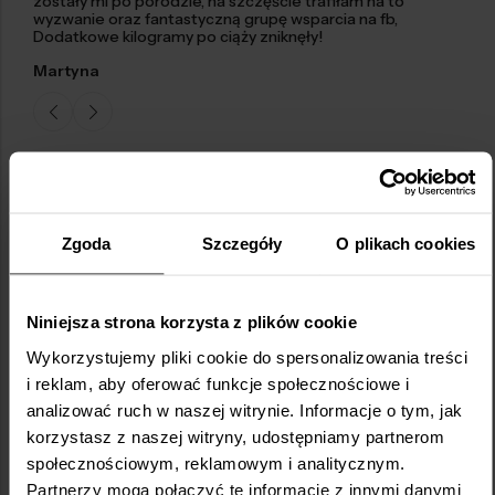
zostały mi po porodzie, na szczęście trafiłam na to
wyzwanie oraz fantastyczną grupę wsparcia na fb,
Dodatkowe kilogramy po ciąży zniknęły!
Martyna
Jak wygląda wyzwanie w praktyce?
3 treningi tygodniowo, pełen pakiet przepisów i inspiracji
Zgoda
Szczegóły
O plikach cookies
Wszystkie materiały zostają z Tobą na
ZAWSZE
Niniejsza strona korzysta z plików cookie
Wykorzystujemy pliki cookie do spersonalizowania treści
i reklam, aby oferować funkcje społecznościowe i
analizować ruch w naszej witrynie. Informacje o tym, jak
korzystasz z naszej witryny, udostępniamy partnerom
społecznościowym, reklamowym i analitycznym.
Partnerzy mogą połączyć te informacje z innymi danymi