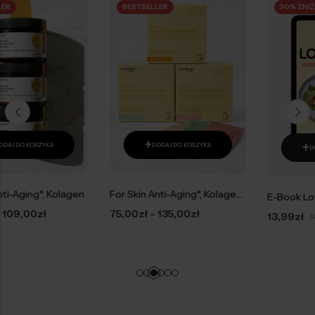
BESTSELLER
30% ZNIŻKA
+
+
DODAJ DO KOSZYKA
DODAJ DO KOSZYKA
For Skin Anti-Aging°, Kolagen w saszetkach
E-Book Low Carb – 30 przepisów gotowych w 20 minut
–
75,00
zł
135,00
zł
13,99
zł
19,99
zł