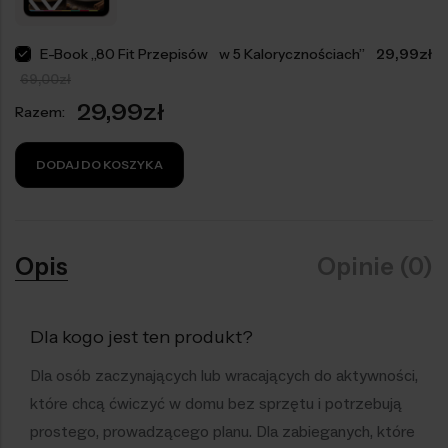
E-Book „80 Fit Przepisów w 5 Kalorycznościach”
29,99
zł
69,00
zł
29,99
zł
Razem:
DODAJ DO KOSZYKA
Opis
Opinie (0)
Dla kogo jest ten produkt?
Dla osób zaczynających lub wracających do aktywności,
które chcą ćwiczyć w domu bez sprzętu i potrzebują
prostego, prowadzącego planu. Dla zabieganych, które