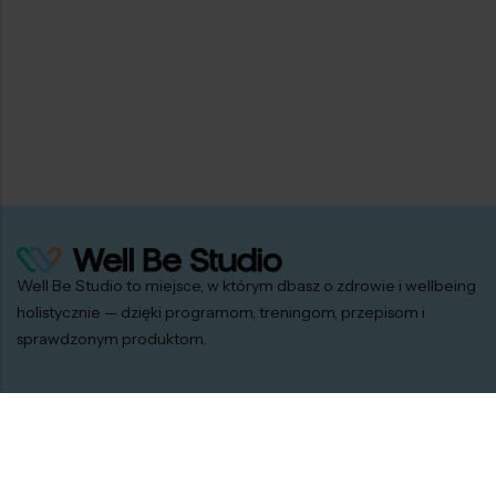
Well Be Studio to miejsce, w którym dbasz o zdrowie i wellbeing
holistycznie — dzięki programom, treningom, przepisom i
sprawdzonym produktom.
SKLEP
Programy
E-booki