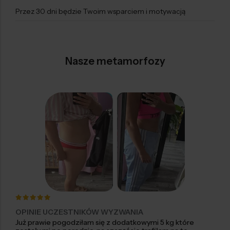
Przez 30 dni będzie Twoim wsparciem i motywacją
Nasze metamorfozy
OPINIE UCZESTNIKÓW WYZWANIA
Już prawie pogodziłam się z dodatkowymi 5 kg które