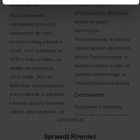
składników
Produkt nie jest
przeznaczony dla dzieci,
Shot z imbirem i
kobiet w ciąży i
rokitnikiem to mocny
karmiących.
koncentrat dla tych,
Przechowywać w miejscu
którzy kochają odważne
niedostępnym dla małych
smaki. Jest wykonany w
dzieci. Przechowywać w
50% z soku z imbiru, co
suchym miejscu z dala od
nadaje mu wyrazisty,
światła słonecznego w
ostry smak. Jest on
temperaturze pokojowej.
delikatnie zrównoważony
przez rokitnik, a odrobina
Dozowanie
kwaśnej cytryny dopełnia
Spożywać o dowolnej
całość. Aby zapewnić, że
porze dnia, w zależności
czytaj więcej
shot nie jest tylko ostry,
od upodobań.
dodaliśmy wodę
Przyjmować 1-3 razy
Sprawdź Również
kokosową, aby złagodzić