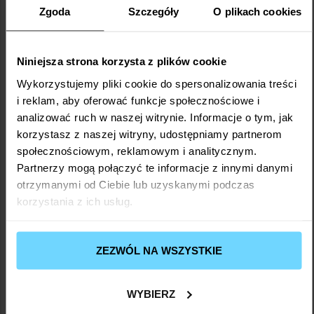
20,36
zł
Zgoda
Szczegóły
O plikach cookies
Razem:
DODAJ DO KOSZYKA
Niniejsza strona korzysta z plików cookie
Wykorzystujemy pliki cookie do spersonalizowania treści
i reklam, aby oferować funkcje społecznościowe i
analizować ruch w naszej witrynie. Informacje o tym, jak
Opis
Skład
Opinie (0)
korzystasz z naszej witryny, udostępniamy partnerom
społecznościowym, reklamowym i analitycznym.
Partnerzy mogą połączyć te informacje z innymi danymi
Shot z imbirem i
Środki ostrożności
otrzymanymi od Ciebie lub uzyskanymi podczas
rokitnikiem doceni
korzystania z ich usług.
Suplement diety. Nie
każdy, kto lubi
przekraczać zalecanej
delektować się
dziennej porcji do
skoncentrowanym
ZEZWÓL NA WSZYSTKIE
spożycia. Produkt nie
napojem
zastępuje zróżnicowanej
wykonanym z
WYBIERZ
wysokiej jakości
i zbilansowanej diety.