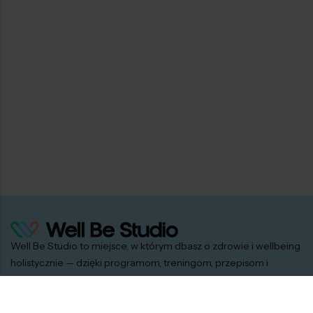
występuje w formie
wygodnych shotów
świetnie smakuje
samodzielnie oraz z
gorącą wodą jako
alternatywa dla
herbaty
Składniki
Sok z imbiru tłoczony na zimno 50%, sok z rokitnika
20%, miód 15%, sok z cytryny 7.5%, woda kokosowa
7,5%
Well Be Studio to miejsce, w którym dbasz o zdrowie i wellbeing
holistycznie — dzięki programom, treningom, przepisom i
sprawdzonym produktom.