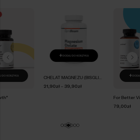
dziennie w celu
jego smak. No i
uzupełnienia białka o
oczywiście miód, który
dowolnej porze dnia. W
przyjemnie osładza.
dni treningowe należy
Ciesz się jego
przyjmować 1 porcję 30
skoncentrowanym
minut przed treningiem
smakiem pijąc shot bez
lub w jego trakcie.
+
DODAJ DO KOSZYKA
dodatków. Jeśli jest dla
Przyjmować raz dziennie.
Ciebie zbyt mocny,
Dla prawidłowego
+
rozcieńcz go z gorącą
DODAJ DO KOSZYKA
CHELAT MAGNEZU (BISGLICYNIAN)
funkcjonowania
wodą i pij jako herbatę -
–
21,90
zł
39,90
zł
organizmu ważne są
idealny na zimowe
For Better Vision°
zbilansowana dieta i
miesiące. Latem
79,00
zł
odpowiedni styl życia.
zmieszaj go z zimną
Suplement diety nie
wodą, aby uzyskać
może zastąpić
odświeżający napój lub
zbilansowanej diety.
zamrozić go jako kostki